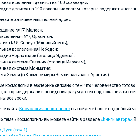
льная вселенная делится на 100 созвездий;
ездие делится на 100 локальных систем, которые содержат многоч
давайте запишем наш полный адрес:
здание №17, Малеон;
хвселенная №7, Орвонтон;
ктика № 5, Солеус (Млечный путь);
льная вселеленная Небодон;
ездие Норлатидек (столица Эдемия);
льная система Сатания (столица Иерусем);
ечная система Монматия;
ета Земля (в Космосе миры Земли называют Урантия).
ие космологии в эзотерике связано с тем, что человечество готов
», которые держали в неведении разум до тех пор, пока не законч
ны все уроки.
еле сайта
Космология пространств
вы найдёте более подробный ма
по теме «Космология» вы можете найти в разделе
«Книги автора»
.
 Духа (том 1)