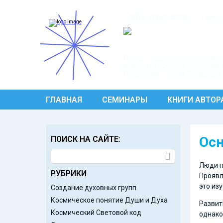
Сайт духовного про
Портал новых эзотерических 
Материал основан
на учении 
Проводник учения Латышева 
ГЛАВНАЯ
СЕМИНАРЫ
КНИГИ АВТОР
Осн
ПОИСК НА САЙТЕ:
Люди п
РУБРИКИ
Проявл
это из
Создание духовных групп
Космическое понятие Души и Духа
Развит
Космический Световой код
однако