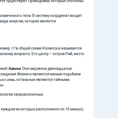
анете существуют Проводники, которые способны
смического тела. В систему координат входит
вида энергии, которая является
 номер
17
в общей схеме Космоса и называется
скому возрасту. Его центр – остров Рай, место
аемой
Хавона
. Она окружена двенадцатью
схождения Жизни и являются малым подобием
ько семь
, остальные являются тайными,
он.
мологии сверхвселенных:
в каждом из которых расположено по 10 малых);