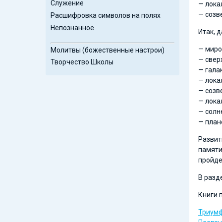
Служение
— лока
— созв
Расшифровка символов на полях
Непознанное
Итак, 
— миро
Молитвы (божественные настрои)
— свер
Творчество Школы
— гала
— лока
— созв
— лока
— солн
— план
Развит
памяти
пройде
В разд
Книги 
Триумф