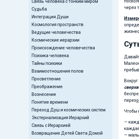
поскол
Связь человека с тонким миром
через 
Судьба
Интеграция Души
Измер
Космология пространств
опреде
жизнео
Ведущие человечества
Космические иерархии
Сут
Происхождение человечества
Психика человека
Давайт
Малеон
Тайны психики
пребыв
Взаимоотношения полов
Просветление
Вокруг
Преображение
сверх
беспре
Вознесение
перех
о
Понятие времени
Переход Душ и космических систем
Чтобы 
Экстернализация Иерархий
— кажд
Связь с Иерархией
каждая
Возвращение Детей Света Домой
— малы