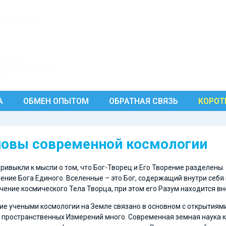
свещения
знаний
Аватара Синтеза
Н.Н.
А
ОБМЕН ОПЫТОМ
ОБРАТНАЯ СВЯЗЬ
КОРОТ
овы современной космологии
ривыкли к мысли о том, что Бог-Творец и Его Творение разделены
ение Бога Единого. Вселенные – это Бог, содержащий внутри себя 
учение космического Тела Творца, при этом его Разум находится вн
ие учеными космологии на Земле связано в основном с открытиями
 пространственных Измерений много. Современная земная наука к