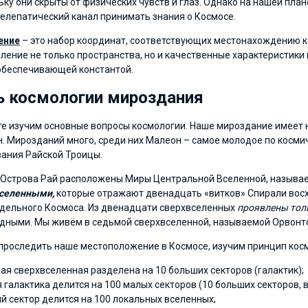
ьку они скрыты от физических чувств и глаз. Однако на нашей пл
телепатический канал принимать знания о Космосе.
ение
– это набор координат, соответствующих местонахождению ко
ление не только пространства, но и качественные характеристики 
беспечивающей константой.
ь космологии мироздания
е изучим основные вопросы космологии. Наше мироздание имеет
. Мирозданий много, среди них Малеон – самое молодое по космиче
ания Райской Троицы.
 Острова Рай расположены Миры Центральной Вселенной, назыв
вселенными,
которые отражают двенадцать «витков» Спирали во
дельного Космоса. Из двенадцати сверхвселенных
проявлены тол
дными. Мы живём в седьмой сверхвселенной, называемой Орвонт
проследить наше местоположение в Космосе, изучим принцип кос
ая сверхвселенная разделена на 10 больших секторов (галактик);
 галактика делится на 100 малых секторов (10 больших секторов, 
й сектор делится на 100 локальных вселенных;